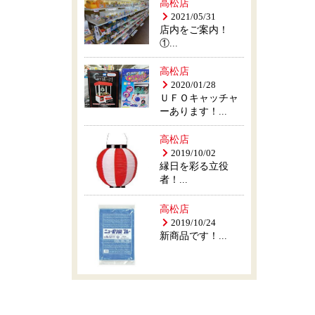
高松店
2021/05/31
店内をご案内！
①...
高松店
2020/01/28
ＵＦＯキャッチャ
ーあります！...
高松店
2019/10/02
縁日を彩る立役
者！...
高松店
2019/10/24
新商品です！...