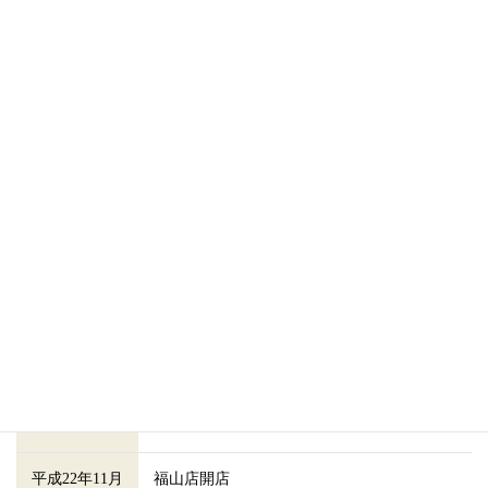
昭和62年10月
岡山店開店
岡山県岡山市今７-21-7
平成2年10月
倉敷店移転
岡山県倉敷市西中新田267-1
平成4年5月
関連会社
サン・エルメック㈱ 設立
平成5年10月
岡山店移転
岡山県岡山市今8-1-1
平成12年9月
津山店開店
岡山県津山市小原151-4
平成17年3月
丸亀店開店
香川県綾歌郡宇多津町浜三番丁30-5
平成17年8月
高松店開店
香川県高松市木太町356-3
平成18年11月
岡山店移転
岡山県岡山市辰巳34-110
平成22年11月
福山店開店