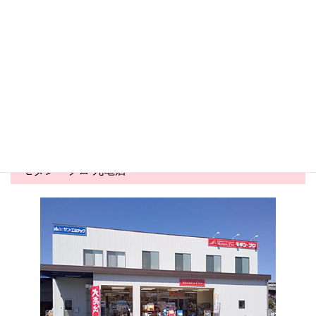
丸亀店
丸亀店
2026.05.24
2026.05.03
害虫対策コーナー展開中！
夏商戦スタート！かき氷商材
が勢ぞろい&...
モダン・プロ 丸亀店