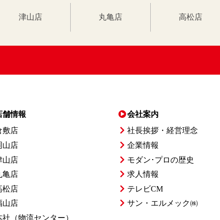
津山店
丸亀店
高松店
店舗情報
会社案内
倉敷店
社長挨拶・経営理念
岡山店
企業情報
津山店
モダン･プロの歴史
丸亀店
求人情報
高松店
テレビCM
福山店
サン・エルメック㈱
本社
（物流センター）