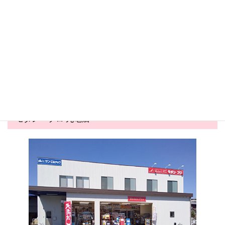
丸亀店
丸亀店
2026.05.24
2026.05.03
害虫対策コーナー展開中！
夏商戦スタート！かき氷商材
が勢ぞろい&...
モダン・プロ 丸亀店