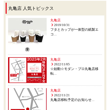
丸亀店 人気トピックス
丸亀店
2019/10/31
フタとカップが一体型の紙製エ
コ...
丸亀店
2022/11/05
☆始動☆モダン・プロ丸亀店移
転...
丸亀店
2022/11/21
丸亀店移転予定のお知らせ...