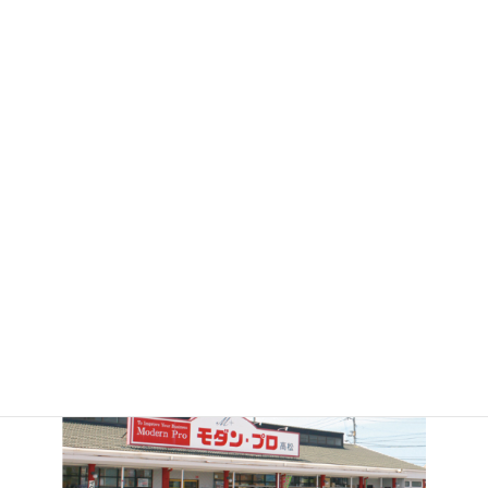
高松店
高松店
2026.06.03
2026.05.18
お祭りアイテム♪
高級感のある容器が入荷しま
した★
モダン・プロ 高松店