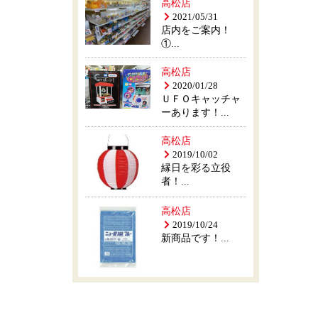
高松店
2021/05/31
店内をご案内！
①...
高松店
2020/01/28
ＵＦＯキャッチャ
ーあります！...
高松店
2019/10/02
縁日を彩る立役
者！...
高松店
2019/10/24
新商品です！...