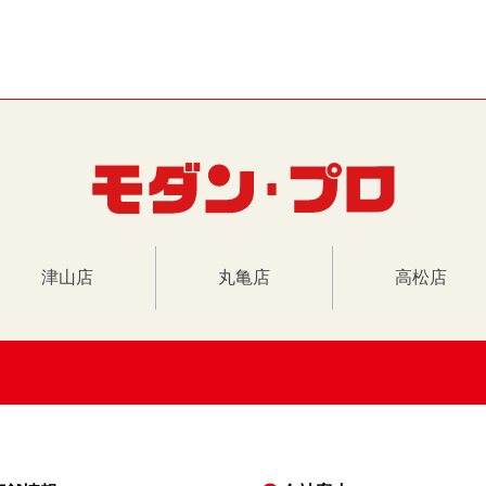
津山店
丸亀店
高松店