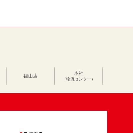
本社
福山店
（物流センター）