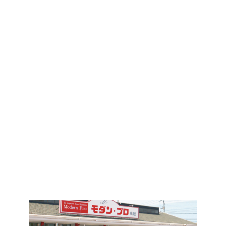
高松店
高松店
2026.06.03
2026.05.18
お祭りアイテム♪
高級感のある容器が入荷しま
した★
モダン・プロ 高松店