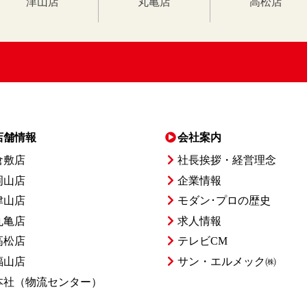
津山店
丸亀店
高松店
店舗情報
会社案内
倉敷店
社長挨拶・経営理念
岡山店
企業情報
津山店
モダン･プロの歴史
丸亀店
求人情報
高松店
テレビCM
福山店
サン・エルメック㈱
本社
（物流センター）