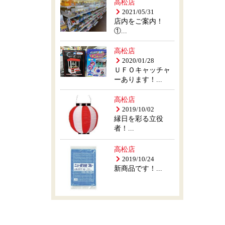
高松店
2021/05/31
店内をご案内！
①...
高松店
2020/01/28
ＵＦＯキャッチャ
ーあります！...
高松店
2019/10/02
縁日を彩る立役
者！...
高松店
2019/10/24
新商品です！...