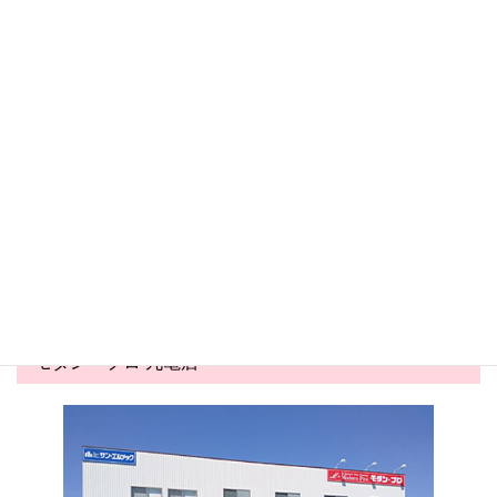
丸亀店 新着トピックス
丸亀店
丸亀店
2026.05.24
2026.05.03
害虫対策コーナー展開中！
夏商戦スタート！かき氷商材
が勢ぞろい&...
モダン・プロ 丸亀店