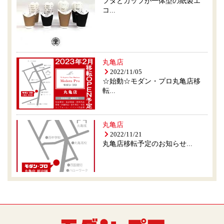
フタとカップが一体型の紙製エ
コ...
丸亀店
2022/11/05
☆始動☆モダン・プロ丸亀店移
転...
丸亀店
2022/11/21
丸亀店移転予定のお知らせ...