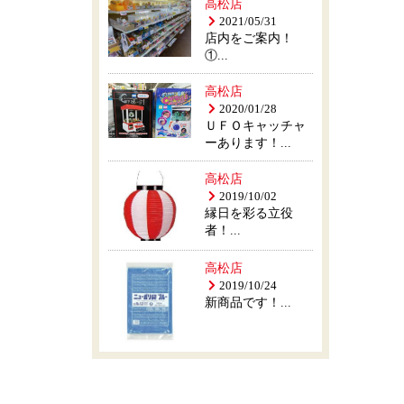
高松店
2021/05/31
店内をご案内！
①...
高松店
2020/01/28
ＵＦＯキャッチャ
ーあります！...
高松店
2019/10/02
縁日を彩る立役
者！...
高松店
2019/10/24
新商品です！...