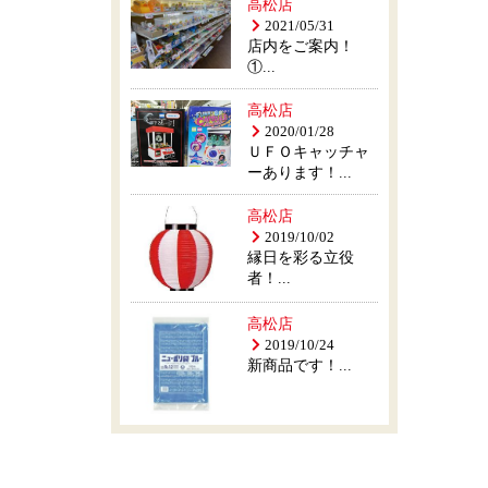
高松店
2021/05/31
店内をご案内！
①...
高松店
2020/01/28
ＵＦＯキャッチャ
ーあります！...
高松店
2019/10/02
縁日を彩る立役
者！...
高松店
2019/10/24
新商品です！...