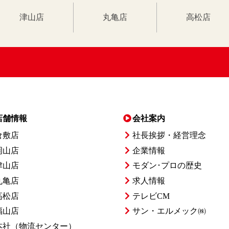
津山店
丸亀店
高松店
店舗情報
会社案内
倉敷店
社長挨拶・経営理念
岡山店
企業情報
津山店
モダン･プロの歴史
丸亀店
求人情報
高松店
テレビCM
福山店
サン・エルメック㈱
本社
（物流センター）