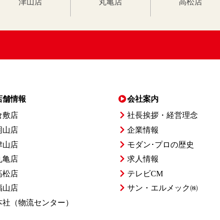
津山店
丸亀店
高松店
店舗情報
会社案内
倉敷店
社長挨拶・経営理念
岡山店
企業情報
津山店
モダン･プロの歴史
丸亀店
求人情報
高松店
テレビCM
福山店
サン・エルメック㈱
本社
（物流センター）