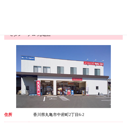
害虫対策コーナー展開中！
夏商戦スタート！かき氷商材
が勢ぞろい&...
モダン・プロ 丸亀店
住所
香川県丸亀市中府町2丁目6-2