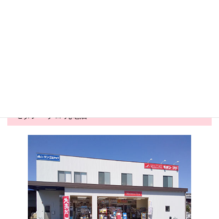
丸亀店
丸亀店
2026.05.24
2026.05.03
害虫対策コーナー展開中！
夏商戦スタート！かき氷商材
が勢ぞろい&...
モダン・プロ 丸亀店