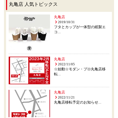
丸亀店 人気トピックス
丸亀店
2019/10/31
フタとカップが一体型の紙製エ
コ...
丸亀店
2022/11/05
☆始動☆モダン・プロ丸亀店移
転...
丸亀店
2022/11/21
丸亀店移転予定のお知らせ...