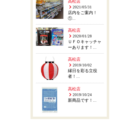
高松店
2021/05/31
店内をご案内！
①...
高松店
2020/01/28
ＵＦＯキャッチャ
ーあります！...
高松店
2019/10/02
縁日を彩る立役
者！...
高松店
2019/10/24
新商品です！...