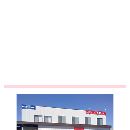
丸亀店
丸亀店
2026.05.24
2026.05.03
害虫対策コーナー展開中！
夏商戦スタート！かき氷商材
が勢ぞろい&...
モダン・プロ 丸亀店