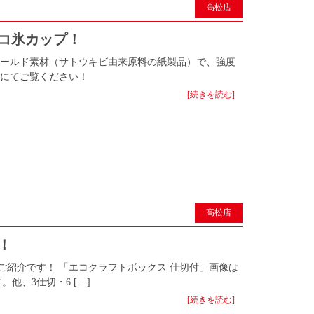
高松店
エコ氷カップ！
モールド素材（サトウキビ由来原料の紙製品）で、強度
頭にてご覧ください！
[続きを読む]
高松店
！
ご紹介です！ 「エコクラフトボックス 仕切付」画像は
他、3仕切・6 […]
[続きを読む]