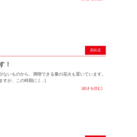
高松店
ます！
少ないものから、満喫できる量の花火も置いています。
すが、この時期に […]
[続きを読む]