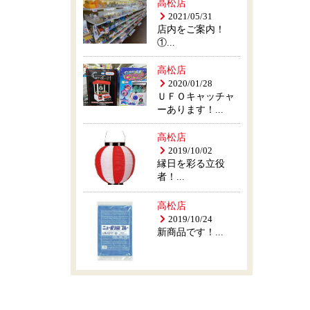
高松店
2021/05/31
店内をご案内！
①...
高松店
2020/01/28
ＵＦＯキャッチャ
ーあります！...
高松店
2019/10/02
縁日を彩る立役
者！...
高松店
2019/10/24
新商品です！...