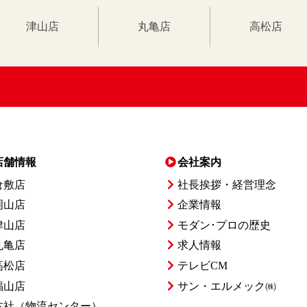
津山店
丸亀店
高松店
店舗情報
会社案内
倉敷店
社長挨拶・経営理念
岡山店
企業情報
津山店
モダン･プロの歴史
丸亀店
求人情報
高松店
テレビCM
福山店
サン・エルメック㈱
本社
（物流センター）