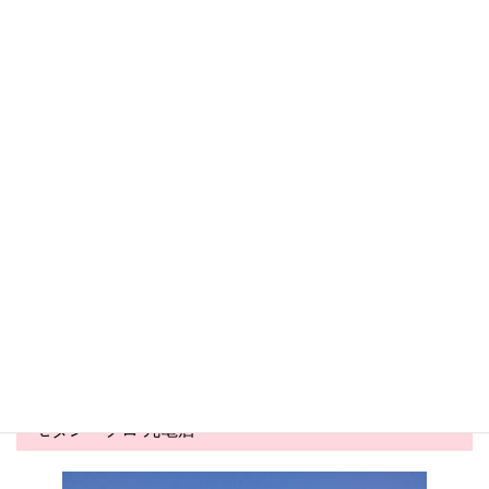
丸亀店 トピックス一覧へ
丸亀店 新着トピックス
丸亀店
丸亀店
2026.05.24
2026.05.03
害虫対策コーナー展開中！
夏商戦スタート！かき氷商材
が勢ぞろい&...
モダン・プロ 丸亀店