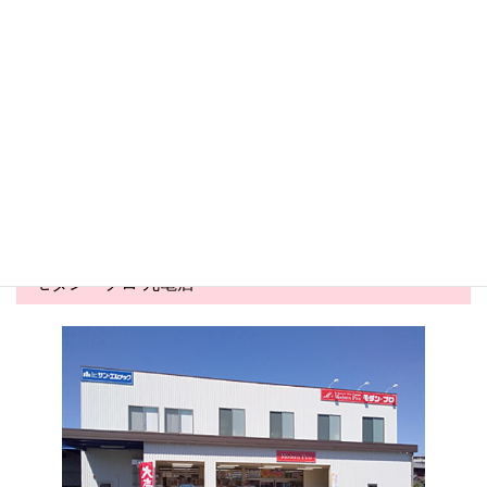
丸亀店
丸亀店
2026.05.24
2026.05.03
害虫対策コーナー展開中！
夏商戦スタート！かき氷商材
が勢ぞろい&...
モダン・プロ 丸亀店