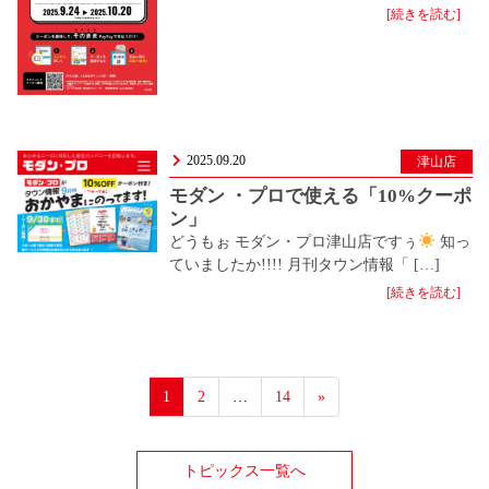
[続きを読む]
2025.09.20
津山店
モダン ・プロで使える「10%クーポ
ン」
どうもぉ モダン・プロ津山店ですぅ
知っ
ていましたか!!!! 月刊タウン情報「 […]
[続きを読む]
1
2
…
14
»
トピックス一覧へ