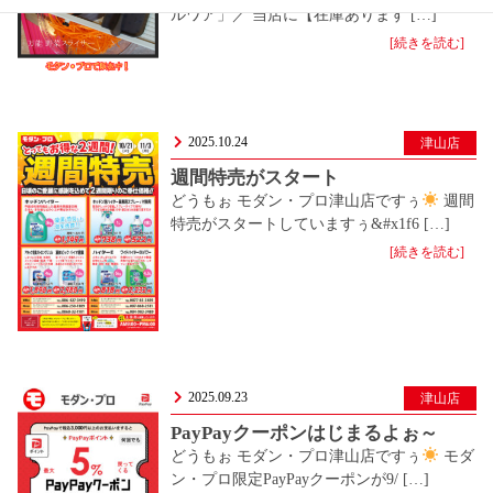
ルワア」／ 当店に【在庫あります […]
[続きを読む]
2025.10.24
津山店
週間特売がスタート
どうもぉ モダン・プロ津山店ですぅ
週間
特売がスタートしていますぅ&#x1f6 […]
[続きを読む]
2025.09.23
津山店
PayPayクーポンはじまるよぉ～
どうもぉ モダン・プロ津山店ですぅ
モダ
ン・プロ限定PayPayクーポンが9/ […]