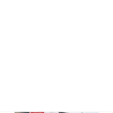
高松店 新着トピックス
高松店
高松店
2026.06.03
2026.05.18
お祭りアイテム♪
高級感のある容器が入荷しま
した★
モダン・プロ 高松店