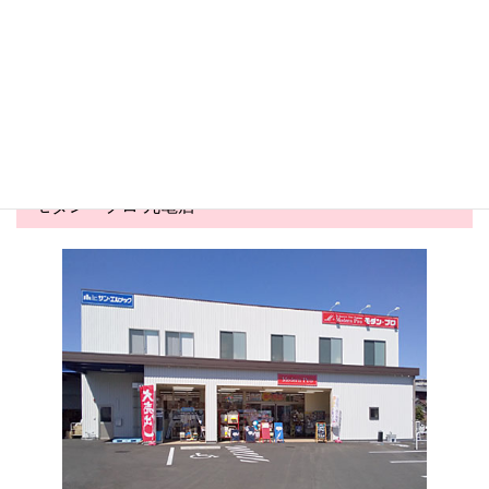
2026.05.24
2026.05.03
害虫対策コーナー展開中！
夏商戦スタート！かき氷商材
が勢ぞろい&...
モダン・プロ 丸亀店