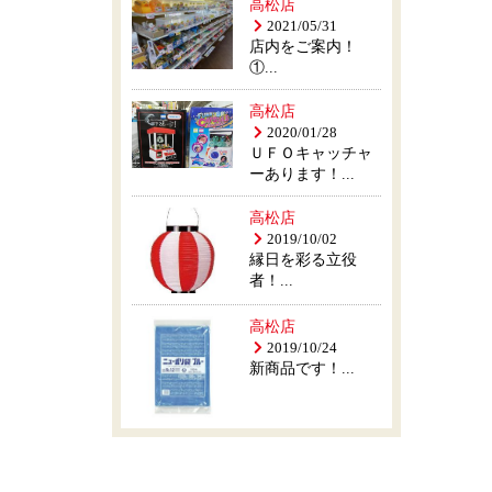
高松店
2021/05/31
店内をご案内！
①...
高松店
2020/01/28
ＵＦＯキャッチャ
ーあります！...
高松店
2019/10/02
縁日を彩る立役
者！...
高松店
2019/10/24
新商品です！...