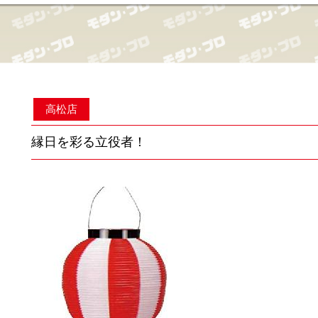
高松店
縁日を彩る立役者！