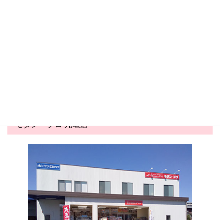
丸亀店
丸亀店
2026.05.24
2026.05.03
害虫対策コーナー展開中！
夏商戦スタート！かき氷商材
が勢ぞろい&...
モダン・プロ 丸亀店